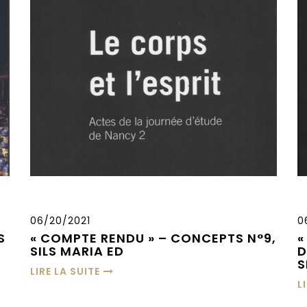
06/20/2021
0
S
« COMPTE RENDU » – CONCEPTS N°9,
«
SILS MARIA ED
D
S
LIRE LA SUITE
L